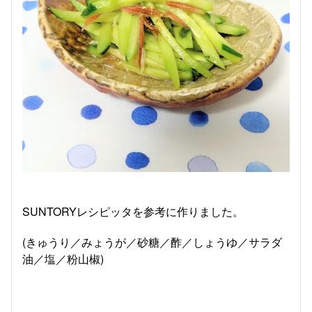
SUNTORYレシピッタを参考に作りました。
(きゅうり／みょうが／砂糖／酢／しょうゆ／サラダ
油／塩／粉山椒)