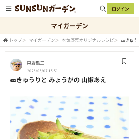
ログイン
全体検索
マイガーデン
トップ
＞
マイガーデン
＞
本気野菜オリジナルレシピ
＞
🥒きゅ
検索
森野熊三
2026/06/07 15:51
🥒きゅうりと みょうがの 山椒あえ