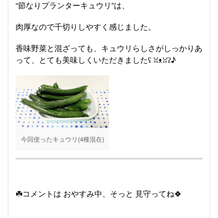
“節なりプランターキュウリ”は、
肉厚なので千切りしやすく感じました。
香味野菜と混ざっても、キュウリらしさがしっかりあ
って、とても美味しくいただきましたʕ⁠ ⁠ꈍ⁠ᴥ⁠ꈍ⁠ʔ♪
今回使ったキュウリ(4種混在)
☘️コメントは おやすみ中、そっと 見守ってね🍀