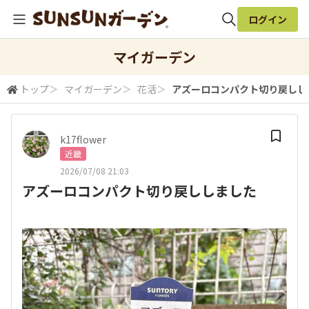
ログイン
全体検索
マイガーデン
トップ
＞
マイガーデン
＞
花活
＞
アズーロコンパクト切り戻しし
検索
k17flower
近畿
2026/07/08 21:03
アズーロコンパクト切り戻ししました