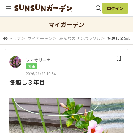
ログイン
全体検索
マイガーデン
トップ
＞
マイガーデン
＞
みんなのサンパラソル
＞
冬越し３年目
検索
フィオリーナ
関東
2026/06/23 10:54
冬越し３年目