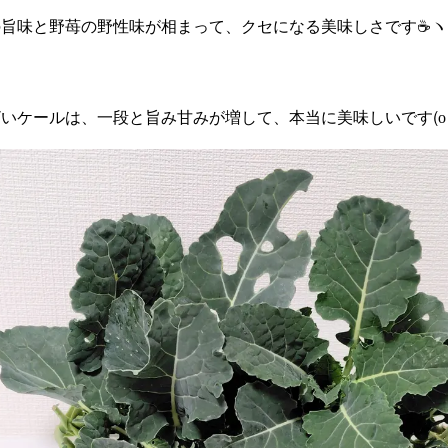
旨味と野苺の野性味が相まって、クセになる美味しさです☕ヽ(=´
ケールは、一段と旨み甘みが増して、本当に美味しいです(о´∀`