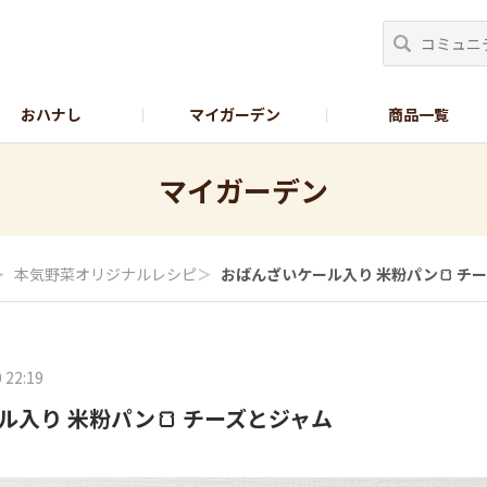
おハナし
マイガーデン
商品一覧
Instagram_花
Instagram_本気野菜
GreenSnap
マイガーデン
＞
本気野菜オリジナルレシピ
＞
おばんざいケール入り 米粉パン🍞 チ
 22:19
ル入り 米粉パン🍞 チーズとジャム