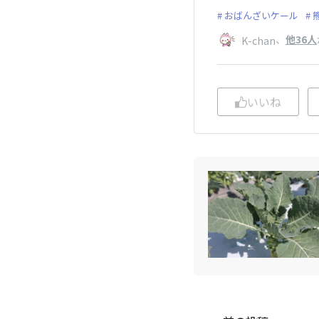
おばんざいケール
、
他36人
K-chan
いいね