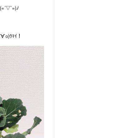
▽`=)ﾉ
о)ｳﾏｲ！