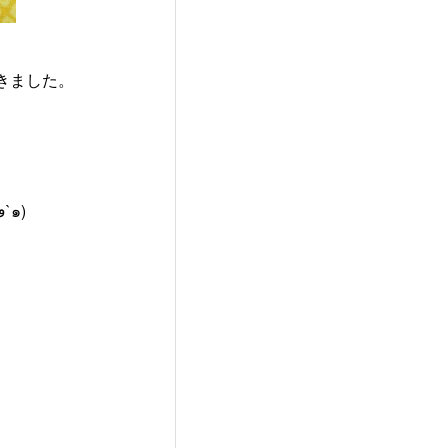
きました。
さすが！おばんざいケール、カリッモチッとした米粉生地との相性も抜群です(๑´ڡ`๑)