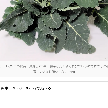
ール('24年の秋苗、夏越し2年生。脇芽がたくさん伸びているので枝ごと収
育ての方は勘違いしないでね)
すみ中、そっと 見守ってね〜🍀