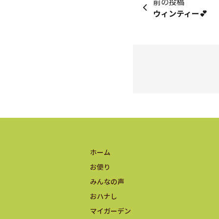
前の投稿
ウィンティー💕
ホーム
お便り
みんなの声
おハナし
マイガーデン