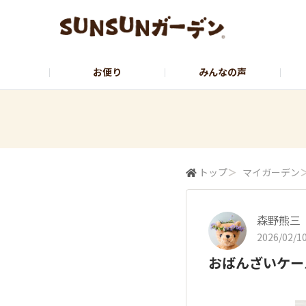
お便り
みんなの声
公式サイト
YouTubeチャンネル
トップ
＞
マイガーデン
森野熊三
2026/02/10
おばんざいケー