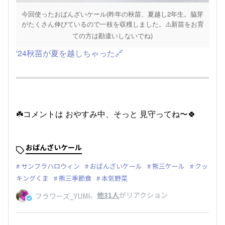
今回使ったおばんざいケール(昨年の秋苗、夏越し2年生。脇芽
がたくさん伸びているので一枝を収穫しました。⚠️新苗をお育
ての方は勘違いしないでね)
'24秋苗が夏を越しちゃった🔗
☘️コメントは おやすみ中、そっと 見守ってね〜🍀
おばんざいケール
サンフラハロウィン
おばんざいケール
熊三ケール
クッ
キングくま
熊三季節食
本気野菜
、
他31人
がリアクション
フラワーズ_YUMI