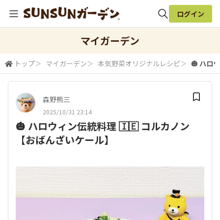
ログイン
全体検索
マイガーデン
トップ
＞
マイガーデン
＞
本気野菜オリジナルレシピ
＞
🎃 ハロ
検索
森野熊三
2025/10/31 23:14
🎃 ハロウィン伝統料理 🇮🇪 コルカノン
【おばんざいケール】