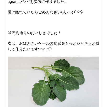
agramレシピを参考に作りました。
掛け離れていたらごめんなさい(⁠人⁠ ⁠•͈⁠ᴗ⁠•͈⁠)ｺﾞﾒﾝﾈ
😋評判通りのおいしさでした！
次は、おばんざいケールの食感をもっとシャキッと残
して作りたいですʕ⁠ ᵔ⁠ᴥ⁠ᵔ⁠ ⁠ʔ♡