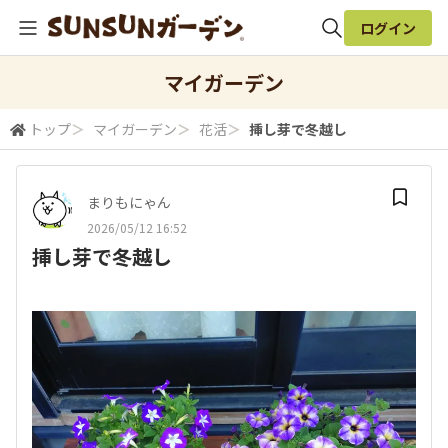
ログイン
全体検索
マイガーデン
トップ
＞
マイガーデン
＞
花活
＞
挿し芽で冬越し
検索
まりもにゃん
2026/05/12 16:52
挿し芽で冬越し