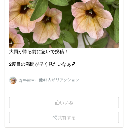
大雨が降る前に急いで投稿！
2度目の満開が早く見たいなぁ💕
、
他43人
がリアクション
森野熊三
いいね
共有する