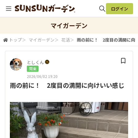
ログイン
全体検索
マイガーデン
トップ
＞
マイガーデン
＞
花活
＞
雨の前に！ 2度目の満開に向
検索
としくん
関東
2026/06/02 19:20
雨の前に！ 2度目の満開に向けいい感じ