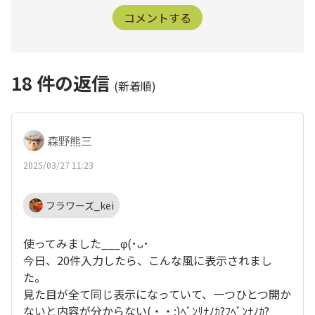
コメントする
18
件の返信
(新着順)
森野熊三
2025/03/27 11:23
フラワーズ_kei
使ってみました___φ(･ᴗ･
今日、20件入力したら、こんな風に表示されまし
た。
見た目が全て同じ表示になっていて、一つひとつ開か
ないと内容が分からない(・・;)ﾍﾞﾝﾘﾅﾉｶ?ﾌﾍﾞﾝﾅﾉｶ?