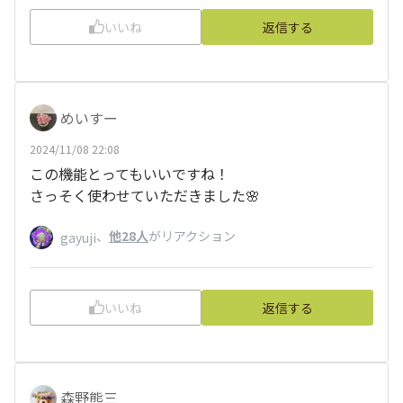
いいね
返信する
めいすー
2024/11/08 22:08
この機能とってもいいですね！
さっそく使わせていただきました🌸
、
他28人
がリアクション
gayuji
いいね
返信する
森野熊三