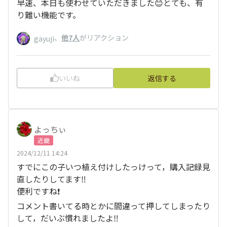
早速、本日も使わせていただきました😊とても、有
り難い機能です。
、
他7人
がリアクション
gayuji
いいね
返信する
よっちぃ
近畿
2024/12/11 14:24
すでにこの子いつ植え付けしたっけって，購入記録見
直したりしてます‼️
便利ですね❗️
コメント書いてる時とかに間違って押してしまったり
して，だいぶ慣れましたよ‼️