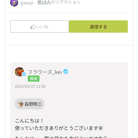
、
他16人
がリアクション
gayuji
いいね
返信する
フラワーズ_kei
関東
2025/03/27 11:50
森野熊三
こんにちは！
使っていただきありがとうございます🌸