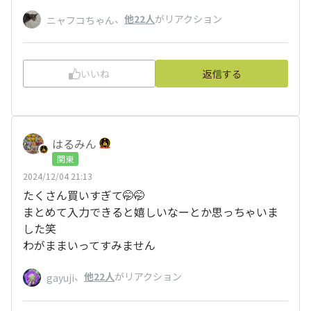
、
他22人
がリアクション
ニャフコちゃん
いいね
返信する
はるみん
関東
2024/12/04 21:13
たくさん買いすぎて🤭🤭
まとめて入力できると嬉しいなーとか思っちゃいま
した笑
わがままいってすみません
、
他22人
がリアクション
gayuji