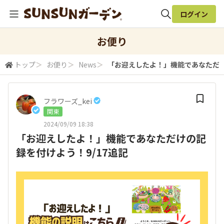
ログイン
全体検索
お便り
トップ
＞
お便り
＞
News
＞
「お迎えしたよ！」機能であなただけ
検索
フラワーズ_kei
関東
2024/09/09 18:38
「お迎えしたよ！」機能であなただけの記
録を付けよう！9/17追記