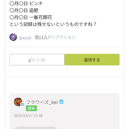
〇月〇日 ピンチ
〇月〇日 追肥
〇月〇日 一番花開花
という記録は残せないというものですね？
、
他12人
がリアクション
gayuji
いいね
返信する
フラワーズ_kei
関東
2025/03/27 11:48