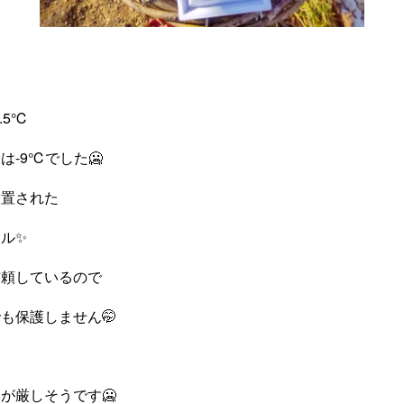
.5℃
-9℃でした🥶
放置された
ル✨️
信頼しているので
も保護しません🤭
が厳しそうです🥶