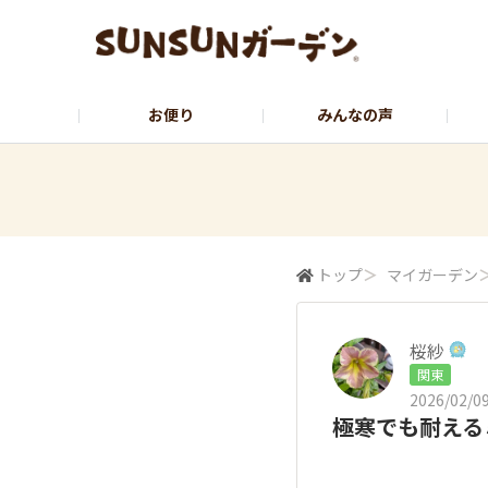
お便り
みんなの声
公式サイト
YouTubeチャンネル
トップ
＞
マイガーデン
桜紗
関東
2026/02/09
極寒でも耐える