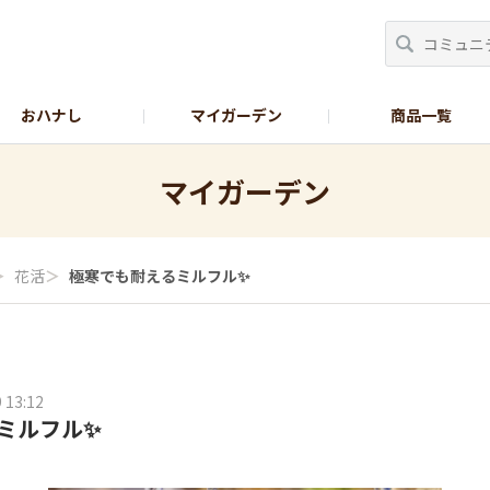
おハナし
マイガーデン
商品一覧
Instagram_花
Instagram_本気野菜
GreenSnap
マイガーデン
＞
花活
＞
極寒でも耐えるミルフル✨️
 13:12
ミルフル✨️