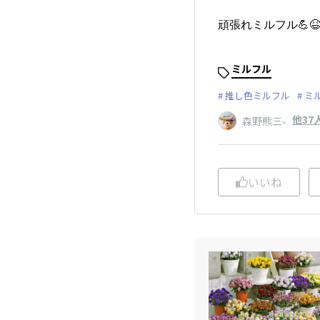
頑張れミルフル💪
ミルフル
推し色ミルフル
ミ
、
他37
森野熊三
いいね