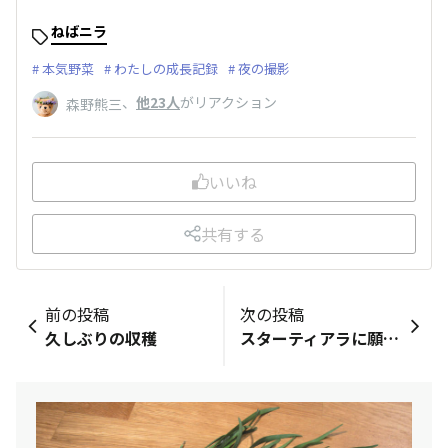
ねばニラ
本気野菜
わたしの成長記録
夜の撮影
、
他23人
がリアクション
森野熊三
いいね
共有する
前の投稿
次の投稿
久しぶりの収穫
スターティアラに願いを