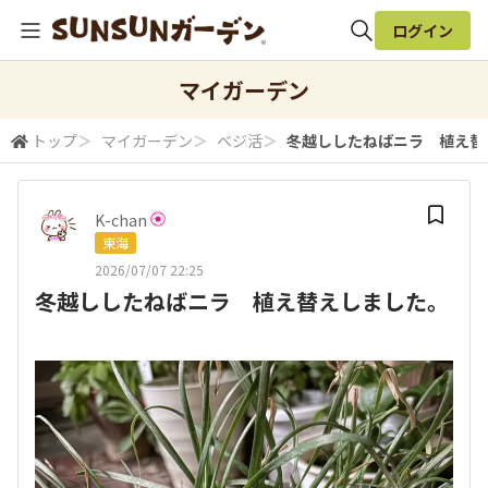
ログイン
全体検索
マイガーデン
トップ
＞
マイガーデン
＞
ベジ活
＞
冬越ししたねばニラ 植え替
検索
K-chan
東海
2026/07/07 22:25
冬越ししたねばニラ 植え替えしました。