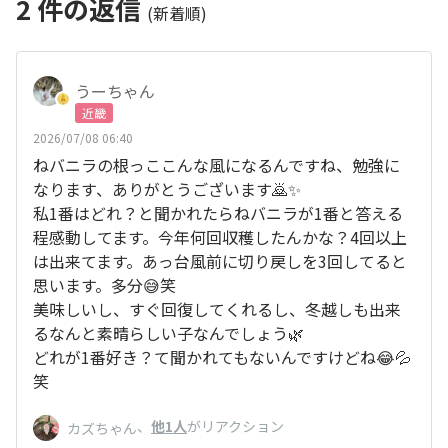
2
件の返信
(新着順)
うーちゃん
近畿
2026/07/08 06:40
ねバニラの根っここんな風になるんですね、勉強に
なります、ありがとうございます🙇✨
私1番はどれ？と聞かれたらねバニラが1番と答える
程感動してます。今年何回収穫したんかな？4回以上
は出来てます。あっ台風前に切り戻しを3回してると
思います。多分😅‪‪笑
美味しいし、すぐ回復してくれるし、冬越しも出来
るなんと素晴らしい子なんでしょう🌿‬
どれが1番好き？て聞かれてもないんですけどね😂💦
笑
、
他1人
がリアクション
カズちゃん