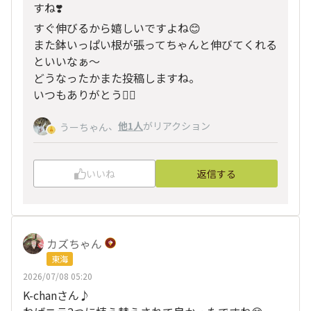
すね❣️
すぐ伸びるから嬉しいですよね😊
また鉢いっぱい根が張ってちゃんと伸びてくれる
といいなぁ〜
どうなったかまた投稿しますね。
いつもありがとう🙇‍♀️
、
他1人
がリアクション
うーちゃん
いいね
返信する
カズちゃん
東海
2026/07/08 05:20
K-chanさん♪