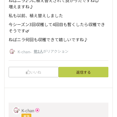
ねばニラ2つに植え替えされて良かったですね😊
増えますね♪
私も以前、植え替えしました
今シーズン3回収穫して4回目も暫くしたら収穫でき
そうです🌿‬
ねばニラ何回も収穫できて嬉しいですね♪
、
他2人
がリアクション
K-chan
いいね
返信する
K-chan
東海