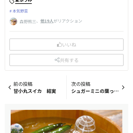
本気野菜
、
他19人
がリアクション
森野熊三
いいね
共有する
前の投稿
次の投稿
甘小丸スイカ 結実
シュガーミニの葉っぱが、黄色く…