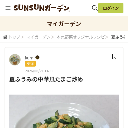
ログイン
全体検索
マイガーデン
トップ
＞
マイガーデン
＞
本気野菜オリジナルレシピ
＞
夏ふうみ
検索
kumi
東海
2026/06/21 14:39
夏ふうみの中華風たまご炒め