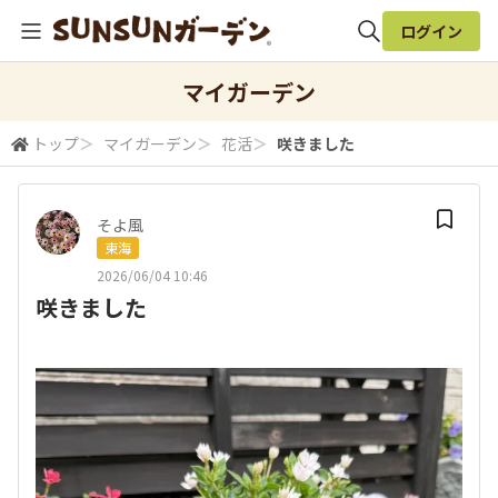
ログイン
全体検索
マイガーデン
トップ
＞
マイガーデン
＞
花活
＞
咲きました
検索
そよ風
東海
2026/06/04 10:46
咲きました