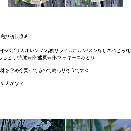
完熟初収穫🌶
豊作パプリカオレンジ/若穫りライムホルン/スジなしネバとろ丸
ししとう/強健豊作/盛夏豊作/ズッキーニみどり
株を含め今実ってるので終わりそうです☺️
大丈夫かな？