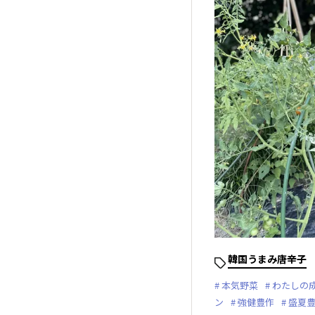
韓国うまみ唐辛子
本気野菜
わたしの
ン
強健豊作
盛夏