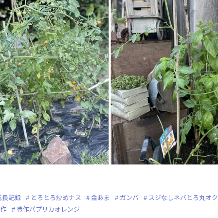
成長記録
とろとろ炒めナス
金あま
ガンバ
スジなしネバとろ丸オク
豊作
豊作パプリカオレンジ