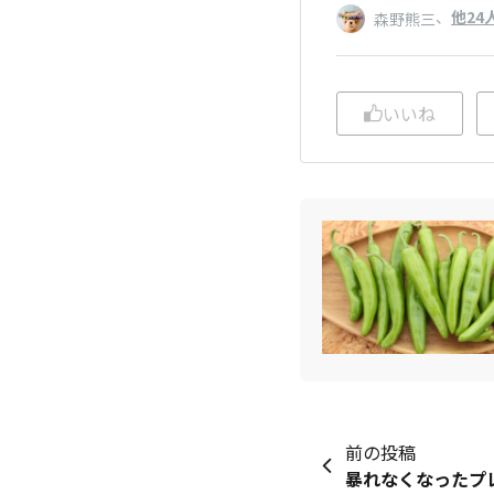
、
他24
森野熊三
いいね
前の投稿
暴れなくなったプ