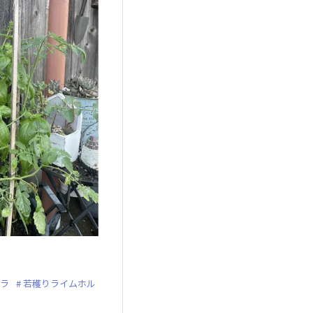
ラ
若穫りライムホル