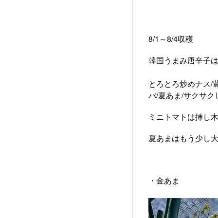
8/1～8/4収穫
韓国うまみ唐辛子は
とろとろ炒めナス/
バ/夏あま/サクサク
ミニトマトは挿し木
夏あまはもう少し
・金あま