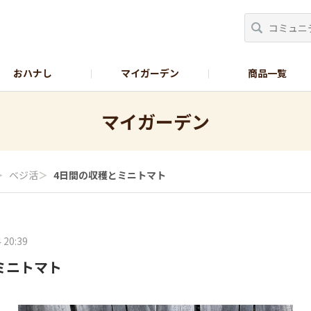
おハナし
マイガーデン
商品一覧
Instagram_花
Instagram_本気野菜
GreenSnap
マイガーデン
＞
ベジ活
＞
4日間の収穫とミニトマト
 20:39
ミニトマト