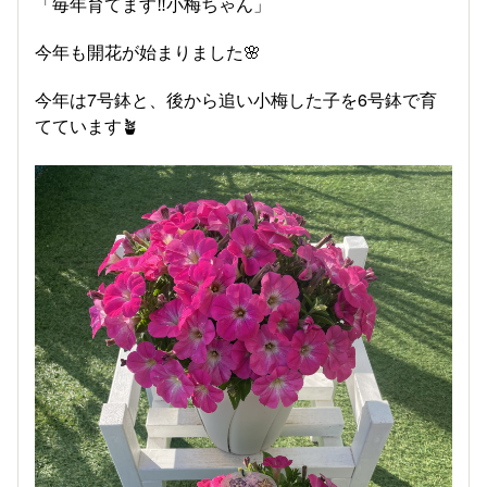
「毎年育てます‼️小梅ちゃん」
今年も開花が始まりました🌸
今年は7号鉢と、後から追い小梅した子を6号鉢で育
てています🪴