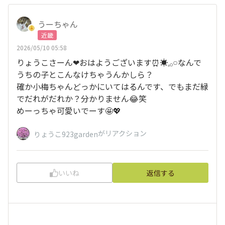
うーちゃん
近畿
2026/05/10 05:58
りょうこさーん❤おはようございます⏰☀️𓈒𓂂𓏸なんで
うちの子とこんなけちゃうんかしら？
確か小梅ちゃんどっかにいてはるんです、でもまだ緑
でだれがだれか？分かりません😂笑
めーっちゃ可愛いでーす🤩💖
がリアクション
りょうこ923garden
いいね
返信する