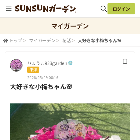
ログイン
全体検索
マイガーデン
トップ
＞
マイガーデン
＞
花活
＞
大好きな小梅ちゃん🌸
検索
りょうこ923garden
東海
2026/05/09 08:16
大好きな小梅ちゃん🌸