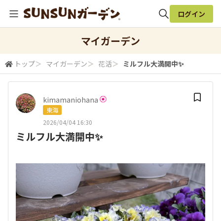
ログイン
全体検索
マイガーデン
トップ
＞
マイガーデン
＞
花活
＞
ミルフル大満開中✨
検索
kimamaniohana
東海
2026/04/04 16:30
ミルフル大満開中✨