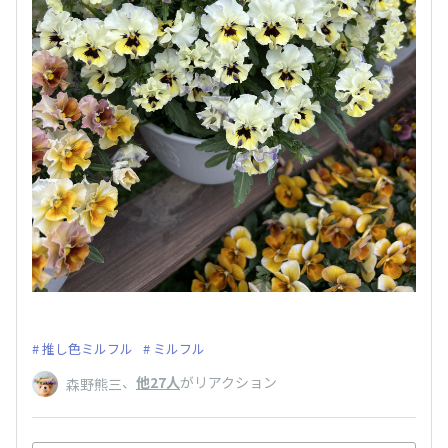
推し色ミルフル
ミルフル
、
他27人
がリアクション
森野熊三