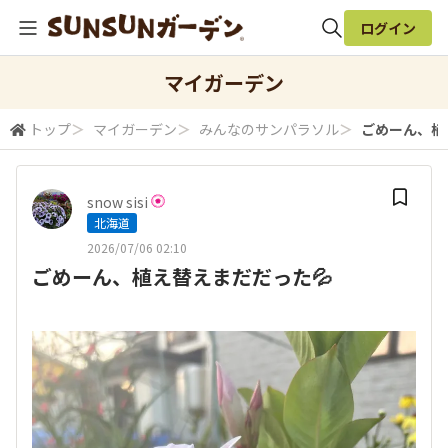
ログイン
全体検索
マイガーデン
トップ
＞
マイガーデン
＞
みんなのサンパラソル
＞
ごめーん、植
検索
snow sisi
北海道
2026/07/06 02:10
ごめーん、植え替えまだだった💦