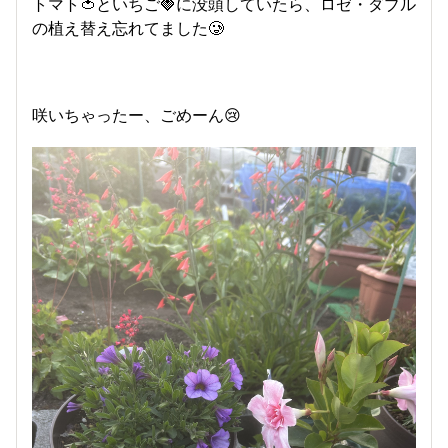
トマト🍅といちご🍓に没頭していたら、ロゼ・ダブル
の植え替え忘れてました🥲
咲いちゃったー、ごめーん😢