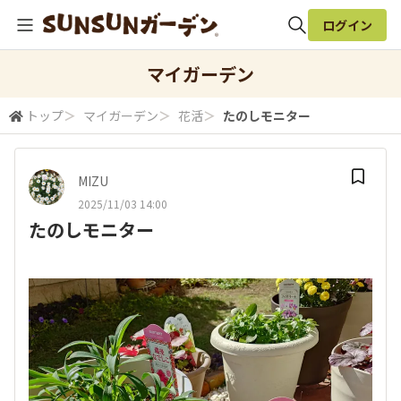
ログイン
全体検索
マイガーデン
トップ
＞
マイガーデン
＞
花活
＞
たのしモニター
検索
MIZU
2025/11/03 14:00
たのしモニター