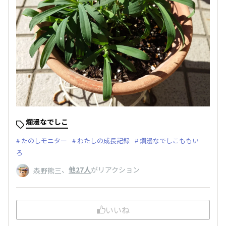
爛漫なでしこ
たのしモニター
わたしの成長記録
爛漫なでしこももい
ろ
、
他27人
がリアクション
森野熊三
いいね