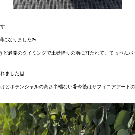
です
開になりました🌸
うど満開のタイミングで土砂降りの雨に打たれて、てっぺんパ
れました🙌
けどポテンシャルの高さ半端ない🤩今後はサフィニアアート