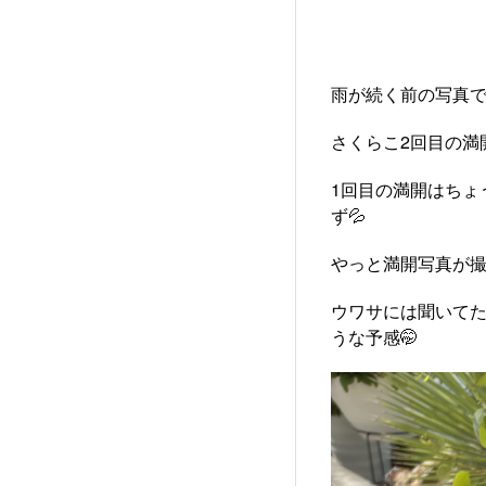
雨が続く前の写真
さくらこ2回目の満
1回目の満開はちょ
ず💦
やっと満開写真が撮
ウワサには聞いてた
うな予感🤭