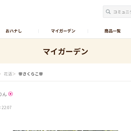
おハナし
マイガーデン
商品一覧
Instagram_花
Instagram_本気野菜
GreenSnap
マイガーデン
＞
花活
＞
🌸さくらこ🌸
りん
 22:07