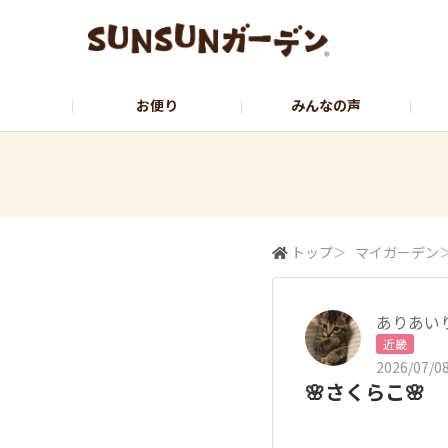
お便り
みんなの声
公式サイト
YouTubeチャンネル
トップ
＞
マイガーデン
ありあい
近畿
2026/07/08
🌸さくらこ🌸