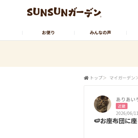
お便り
みんなの声
公式サイト
YouTubeチャンネル
トップ
＞
マイガーデン
ありあい
近畿
2026/06/11
🍉お座布団に座