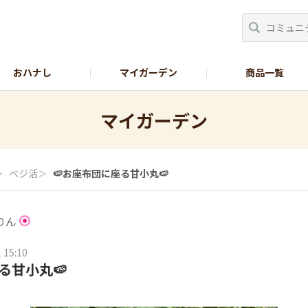
おハナし
マイガーデン
商品一覧
Instagram_花
Instagram_本気野菜
GreenSnap
マイガーデン
＞
ベジ活
＞
🍉お座布団に座る甘小丸🍉
りん
 15:10
る甘小丸🍉