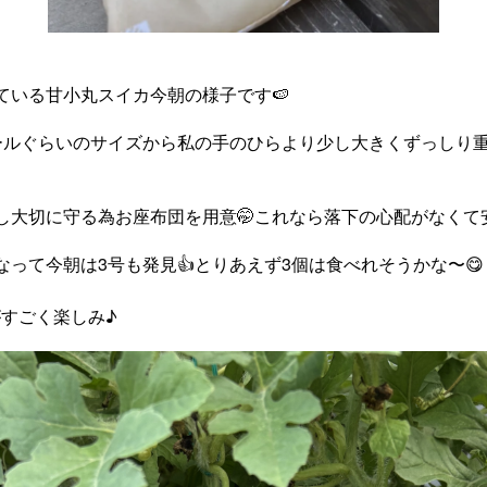
ている甘小丸スイカ今朝の様子です🍉
ールぐらいのサイズから私の手のひらより少し大きくずっしり
し大切に守る為お座布団を用意🤭これなら落下の心配がなくて
なって今朝は3号も発見👍とりあえず3個は食べれそうかな〜😋
すごく楽しみ♪