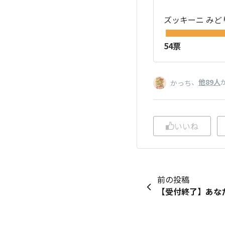
ズッキーニ みど
54票
、
他89人
かっち
いいね
前の投稿