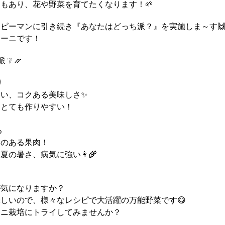
もあり、花や野菜を育てたくなります！🌱
ピーマンに引き続き『あなたはどっち派？』を実施しま～す
キーニです！
 ❔ ⳼
り
い、コクある美味しさ✨
、とても作りやすい！
ろ
みのある果肉！
の暑さ、病気に強い👩‍🌾
が気になりますか？
しいので、様々なレシピで大活躍の万能野菜です😋
ーニ栽培にトライしてみませんか？