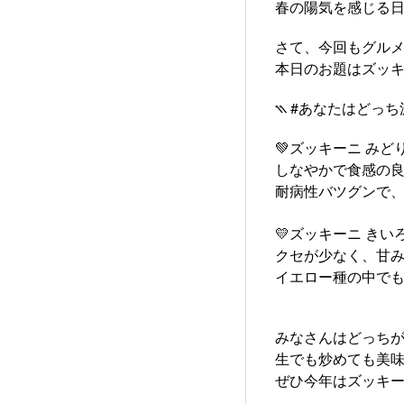
春の陽気を感じる日
さて、今回もグルメ
本日のお題はズッ
⳹ #あなたはどっち派
💚ズッキーニ みど
しなやかで食感の良
耐病性バツグンで
💛ズッキーニ きい
クセが少なく、甘
イエロー種の中でも夏
みなさんはどっち
生でも炒めても美味
ぜひ今年はズッキ