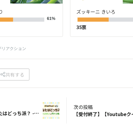
り
ズッキーニ きいろ
61%
35票
がリアクション
共有する
次の投稿
【受付終了】あなたはどっち派？ -グルメピーマン🫑編-