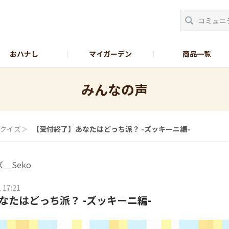
おハナし
マイガーデン
商品一覧
Instagram_花
Instagram_本気野菜
GreenSnap
みんなの声
クイズ
＞
【受付終了】あなたはどっち派？ -ズッキーニ編-
＿Seko
 17:21
なたはどっち派？ -ズッキーニ編-