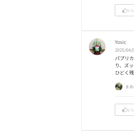
い
Yosic
2025/04/0
パプリカ
り、ズッ
ひどく残
まあ
い