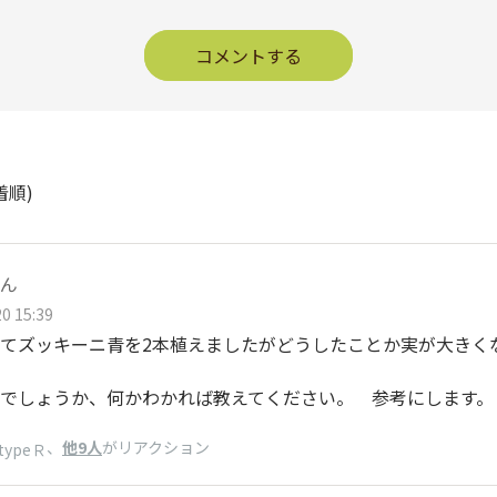
コメントする
着順)
ん
0 15:39
てズッキーニ青を2本植えましたがどうしたことか実が大きく
でしょうか、何かわかれば教えてください。 参考にします。
、
他9人
がリアクション
typeＲ